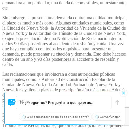
demandara a un particular, una tienda de comestibles, un restaurante,
etc.
Sin embargo, si presenta una demanda contra una entidad municipal,
el plazo es mucho más corto. Algunas entidades municipales, como
la Ciudad de Nueva York, la Autoridad de Vivienda de la Ciudad de
Nueva York y la Autoridad de Tránsito de la Ciudad de Nueva York,
exigen la presentación de una Notificación de Reclamación dentro
de los 90 días posteriores al accidente de resbalón y caída. Una vez
que haya cumplido con todos los requisitos para presentar una
demanda, puede presentar su citación y demanda. Esto debe hacerse
dentro de un año y 90 días posteriores al accidente de resbalón y
caída.
Las reclamaciones que involucran a otras autoridades públicas
municipales, como la Autoridad de Construcción Escolar de la
Ciudad de Nueva York o la Autoridad Portuaria de Nueva York y
Nueva Jersey, tienen plazos de prescripción aún más cortos. Además
del requisito de presentar una Notificación de Reclamación, se debe
presentar una citación y una demanda dentro del año posterior al
👋 ¿Preguntas? Pregunta lo que quieras...
incidente de resbalón y caída.
Finalmente, demandar al Estado de Nueva York es un proceso
¿Qué debo hacer después de un accidente?
¿Cómo funciona el se
completamente diferente. Estas reclamaciones se rigen por la Ley de
Tribunales de Reclamaciones, que ofrece dos opciones. La primera